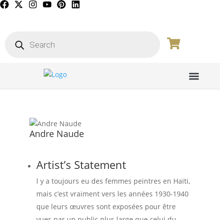
PICTURE GALL
Andre Naude
Artist’s Statement
l y a toujours eu des femmes peintres en Haïti,
mais c’est vraiment vers les années 1930-1940
que leurs œuvres sont exposées pour être
vues par un public plus large que celui du