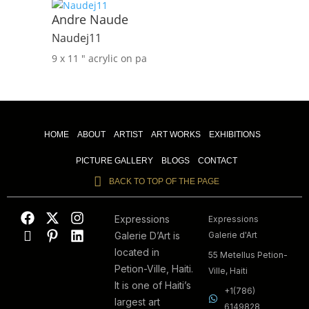
Andre Naude
Naudej11
9 x 11 ″
acrylic on pa
HOME
ABOUT
ARTIST
ART WORKS
EXHIBITIONS
PICTURE GALLERY
BLOGS
CONTACT
BACK TO TOP OF THE PAGE
Expressions
Expressions
Galerie D’Art is
Galerie d'Art
located in
55 Metellus Petion-
Petion-Ville, Haiti.
Ville, Haiti
It is one of Haiti’s
+1(786)
largest art
6149828